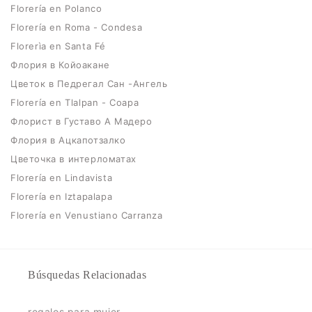
Florería en Polanco
Florería en Roma - Condesa
Florerìa en Santa Fé
Флория в Койоакане
Цветок в Педрегал Сан -Ангель
Florería en Tlalpan - Coapa
Флорист в Густаво А Мадеро
Флория в Ацкапотзалко
Цветочка в интерломатах
Florería en Lindavista
Florería en Iztapalapa
Florería en Venustiano Carranza
Búsquedas Relacionadas
regalos para mujer