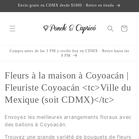
et
Envío gratis en CDMX desde $1000 · Retiro en tienda
passer
au
contenu
Panier
Compra antes de las 3 PM y recibe hoy en CDMX · Retiro hasta las
9 PM
C
Fleurs à la maison à Coyoacán |
o
Fleuriste Coyoacán <tc>Ville du
l
Mexique (soit CDMX)</tc>
l
Envoyez les meilleures arrangements floraux avec
e
des ballons à Coyoacán.
c
Trouvez une grande variété de bouquets de fleurs