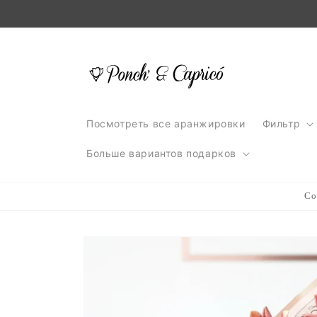
Перейти
к
контенту
Посмотреть все аранжировки
Фильтр
Больше вариантов подарков
Co
Перейти к
информации
о продукте