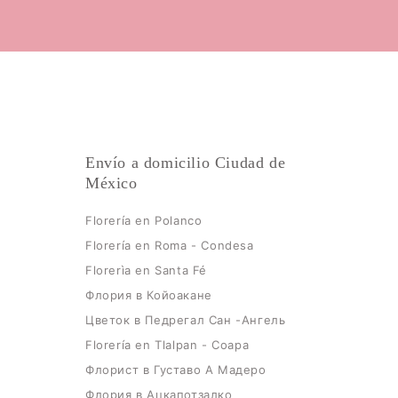
Envío a domicilio Ciudad de
México
Florería en Polanco
Florería en Roma - Condesa
Florerìa en Santa Fé
Флория в Койоакане
Цветок в Педрегал Сан -Ангель
Florería en Tlalpan - Coapa
Флорист в Густаво А Мадеро
Флория в Ацкапотзалко