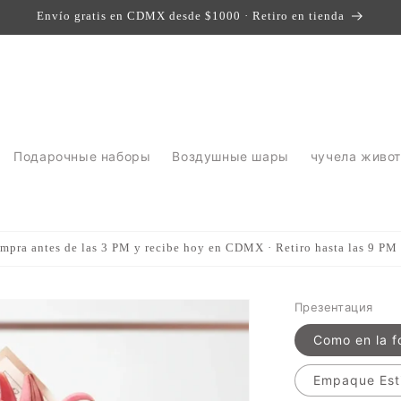
Envío gratis en CDMX desde $1000 · Retiro en tienda
Подарочные наборы
Воздушные шары
чучела живо
mpra antes de las 3 PM y recibe hoy en CDMX · Retiro hasta las 9 PM
Презентация
Como en la f
Empaque Esti