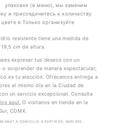
й упаковке
(в меню), мы заменим
бку и присоединитесь к количеству
 цвете в Только организуйте
vidrio resistente tiene una medida de
19,5 cm de altura.
sees expresar tus deseos con un
 o sorprender de manera espectacular,
có es tu elección. Ofrecemos entrega a
lores el mismo día en la Ciudad de
con un servicio excepcional. Consulta
ios aquí.
O visítanos en tienda en la
Sur, CDMX.
MISMO* A DOMICILIO A PARTIR DE: MXN 650