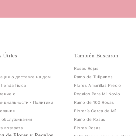
s Útiles
También Buscaron
Rosas Rojas
ция о доставке на дом
Ramo de Tulipanes
tienda física
Flores Amarillas Precio
ление о
Regalos Para Mi Novio
нциальности · Политики
Ramo de 100 Rosas
зования
Florería Cerca de Mí
я обслуживания
Ramo de Rosas
а возврата
Flores Rosas
og de Flores y Regalos