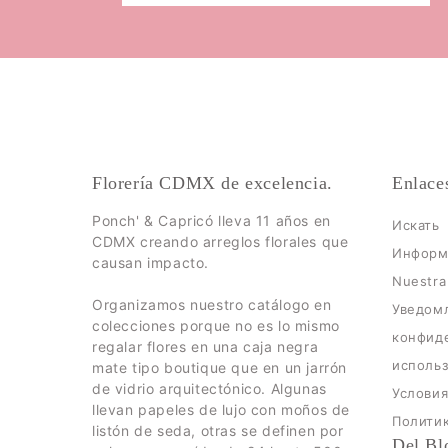
Florería CDMX de excelencia.
Enlace
Ponch' & Capricó lleva 11 años en
Искать
CDMX creando arreglos florales que
Информа
causan impacto.
Nuestra 
Organizamos nuestro catálogo en
Уведом
colecciones porque no es lo mismo
конфиде
regalar flores en una caja negra
исполь
mate tipo boutique que en un jarrón
de vidrio arquitectónico. Algunas
Услови
llevan papeles de lujo con moños de
Политик
listón de seda, otras se definen por
Del Bl