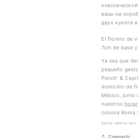
классическо
вазы на коро
двух кукета в
El florero de 
7cm de base y 
Ya sea que de
pequeño gesto
Ponch' & Capri
domicilio de f
México, junto 
nuestros
horar
colonia Roma 
ENVÍO GRATIS HOY 
Compartir