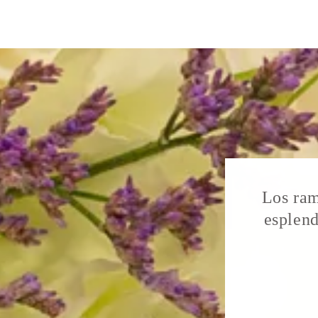
Los ram
esplend