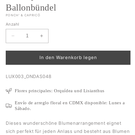
Ballonbündel
PONCH' & CAPRICÓ
Anzahl
Verringere
Erhöhe
die
die
Menge
Menge
für
für
In den Warenkorb legen
Blumenarrangement
Blumenarrangement
aus
aus
SKU:
LUX003_ONDAS048
Orchideen
Orchideen
und
und
Lisianthus
Lisianthus
Flores principales: Orquídea und Lisianthus
mit
mit
einem
einem
Envío de arreglo floral en CDMX disponible: Lunes a
personalisierten
personalisierten
Sábado.
Ballonbündel
Ballonbündel
Dieses wunderschöne Blumenarrangement eignet
sich perfekt für jeden Anlass und besteht aus Blumen