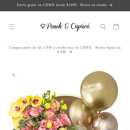
Direkt
Envío gratis en CDMX desde $1000 · Retiro en tienda
zum
Inhalt
Warenkorb
Compra antes de las 3 PM y recibe hoy en CDMX · Retiro hasta las
9 PM
duktinformationen
ingen