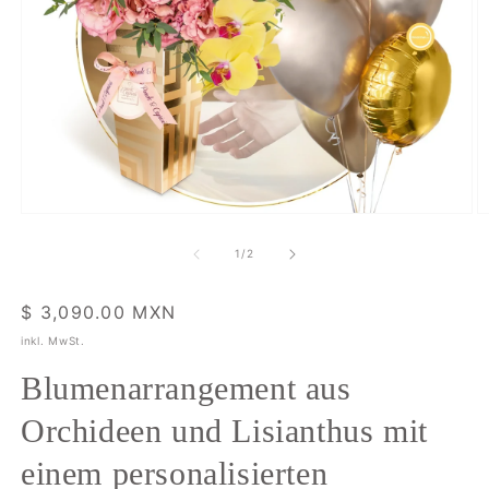
Medien
M
1
2
in
in
von
1
/
2
Modal
M
öffnen
ö
Normaler
$ 3,090.00 MXN
Preis
inkl. MwSt.
Blumenarrangement aus
Orchideen und Lisianthus mit
einem personalisierten