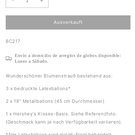
Verringere
Erhöhe
die
die
Menge
Menge
für
für
Ausverkauft
Ballonstrauß
Ballonstrauß
zum
zum
SKU:
BC217
217.
217.
Geburtstag
Geburtstag
Envío a domicilio de arreglos de globos disponible:
Lunes a Sábado.
Wunderschöner Blumenstrauß bestehend aus:
3 x bedruckte Latexballons*
2 x 18" Metallballons (45 cm Durchmesser)
1 x Hershey's Kisses-Basis. Siehe Referenzfoto.
(Geschmack kann je nach Verfügbarkeit variieren).
*Alle Latexballons sind mit Hi-Float behandelt.