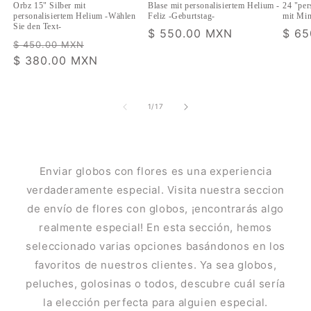
Orbz 15" Silber mit
Blase mit personalisiertem Helium -
24 "per
personalisiertem Helium -Wählen
Feliz -Geburtstag-
mit Min
Sie den Text-
Normaler
$ 550.00 MXN
Norm
$ 65
Normaler
Verkaufspreis
$ 450.00 MXN
Preis
Prei
Preis
$ 380.00 MXN
von
1
/
17
Enviar globos con flores es una experiencia
verdaderamente especial. Visita nuestra seccion
de envío de flores con globos, ¡encontrarás algo
realmente especial! En esta sección, hemos
seleccionado varias opciones basándonos en los
favoritos de nuestros clientes. Ya sea globos,
peluches, golosinas o todos, descubre cuál sería
la elección perfecta para alguien especial.