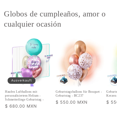
Globos de cumpleaños, amor o
cualquier ocasión
Ausverkauft
Haufen Luftballons mit
Geburtstagsballons für Bouquet -
Geburts
personalisiertem Helium -
Geburtstag - BC237
Kerzen
Schmetterlinge Geburtstag -
Normaler
$ 550.00 MXN
Norm
$ 55
Normaler
$ 680.00 MXN
Preis
Prei
Preis