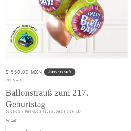
Medien
1
in
Normaler
$ 550.00 MXN
Ausverkauft
Modal
öffnen
Preis
inkl. MwSt.
Ballonstrauß zum 217.
Geburtstag
GLOBOS Y REGALOS TELEGLOBOS.COM.MX
Anzahl