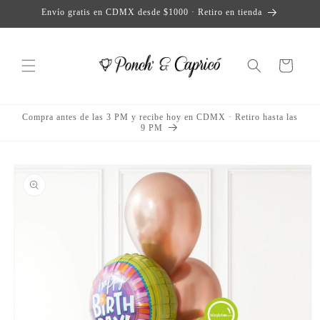
Direkt
Envío gratis en CDMX desde $1000 · Retiro en tienda
zum
Inhalt
Warenkorb
Compra antes de las 3 PM y recibe hoy en CDMX · Retiro hasta las
9 PM
duktinformationen
ingen