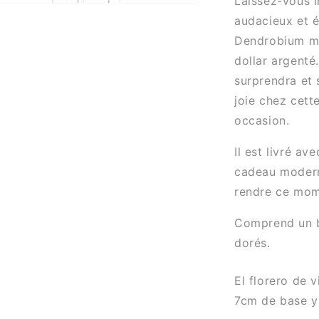
Laissez-vous 
audacieux et é
Dendrobium ma
dollar argenté
surprendra et 
joie chez cett
occasion.
Il est livré av
cadeau modern
rendre ce mom
Comprend un b
dorés.
El florero de 
7cm de base y 