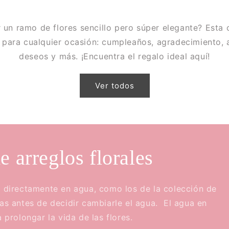
r un ramo de flores sencillo pero súper elegante? Esta 
 para cualquier ocasión: cumpleaños, agradecimiento, a
deseos y más. ¡Encuentra el regalo ideal aquí!
Ver todos
e arreglos florales
n directamente en agua, como los de la colección de
ías antes de decidir cambiarle el agua. El agua en
 prolongar la vida de las flores.