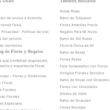
s Útiles
También Buscaron
Rosas Rojas
ión de envíos a domicilio
Ramo de Tulipanes
tienda física
Flores Amarillas Precio
 Privacidad · Políticas de Uso
Regalos Para Mi Novio
 del servicio
Ramo de 100 Rosas
 de reembolso
Florería Cerca de Mí
og de Flores y Regalos
Ramo de Rosas
Flores Rosas
os que combinan inspiración,
iento y experiencia floral.
Feliz Cumpleaños con Flores
Arreglos Florales Sencillos
ncipal – Flores y Tendencias
Ramo de Rosas con Girasoles
e Flores
Flores con Chocolates
s Florales
Globos de Helio
ias Florales
Ramo de Girasoles
es Especiales
Flores Moradas