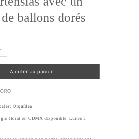
rtensias avec un
 de ballons dorés
Augmenter
la
quantité
de
Ajouter au panier
t
Arrangement
idées
d&#39;orchidées
9ORO
et
ensias
d&#39;Hortensias
avec
ipales: Orquídea
un
groupe
eglo floral en CDMX disponible: Lunes a
de
ballons
dorés