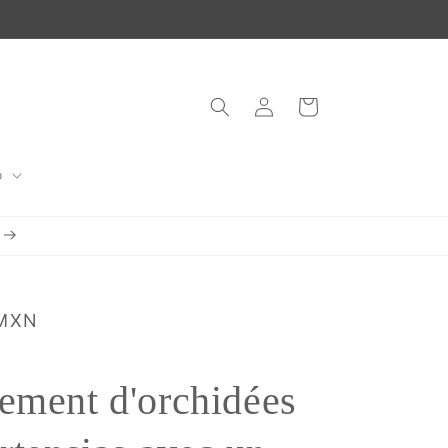
Connexion
Panier
o
 MXN
ement d'orchidées