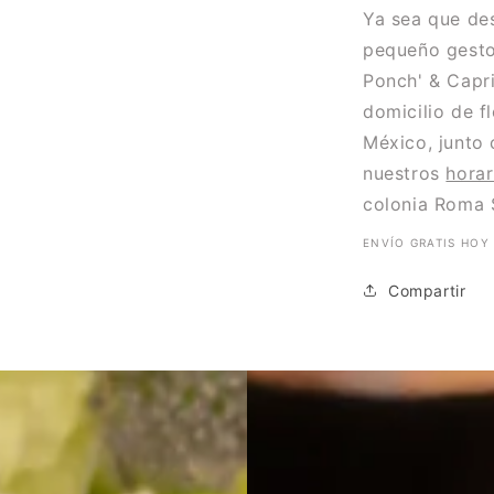
Ya sea que de
pequeño gesto
Ponch' & Capri
domicilio de f
México, junto 
nuestros
horar
colonia Roma 
ENVÍO GRATIS HOY 
Compartir