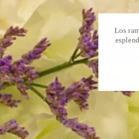
Los ram
esplend