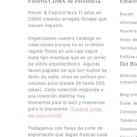
Florería CDMX de excelencia.
Enlace
Ponch' & Capricó lleva 11 años en
Buscar
CDMX creando arreglos florales que
Informac
causan impacto.
Nuestra 
Organizamos nuestro catálogo en
Aviso de
colecciones porque no es lo mismo
Términos
regalar flores en una caja negra
Política
mate tipo boutique que en un jarrón
Del Bl
de vidrio arquitectónico. Algunas
llevan papeles de lujo con moños de
Artícul
listón de seda, otras se definen por
conocim
volumen puro (desde 24 hasta 500
rosas). Cada colección responde a
Blog pri
una intención distinta: hay
momentos para lo sutil y momentos
Guías d
para lo imponente.
[Explora todas
Consejo
las colecciones]
Tendenc
Trabajamos con flores de corte de
Ocasion
exportación que llegan frescas cada