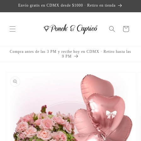
et
Envío gratis en CDMX desde $1000 · Retiro en tienda
passer
au
contenu
Panier
Compra antes de las 3 PM y recibe hoy en CDMX · Retiro hasta las
9 PM
Passer aux
informations
produits