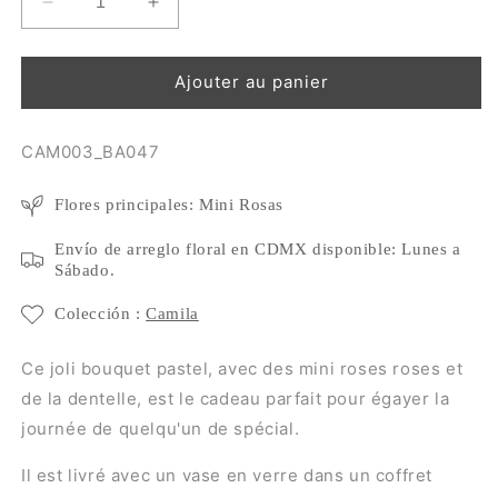
Réduire
Augmenter
la
la
quantité
quantité
de
de
Ajouter au panier
Mini
Mini
Rosas
Rosas
SKU:
CAM003_BA047
et
et
Cœur
Cœur
Balls
Balls
Flores principales: Mini Rosas
Envío de arreglo floral en CDMX disponible: Lunes a
Sábado.
Colección :
Camila
Ce joli bouquet pastel, avec des mini roses roses et
de la dentelle, est le cadeau parfait pour égayer la
journée de quelqu'un de spécial.
Il est livré avec un vase en verre dans un coffret