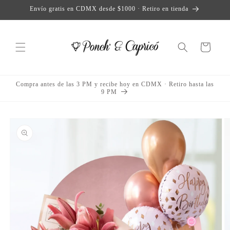
et
Envío gratis en CDMX desde $1000 · Retiro en tienda
passer
au
contenu
Panier
Compra antes de las 3 PM y recibe hoy en CDMX · Retiro hasta las
9 PM
Passer aux
informations
produits