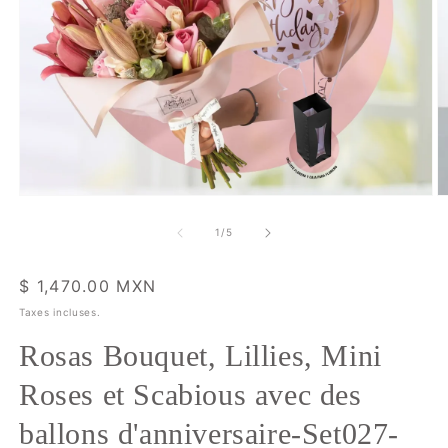
Ouvrir
O
le
le
média
m
de
1
/
5
1
2
dans
d
une
u
Prix
$ 1,470.00 MXN
fenêtre
f
modale
m
habituel
Taxes incluses.
Rosas Bouquet, Lillies, Mini
Roses et Scabious avec des
ballons d'anniversaire-Set027-