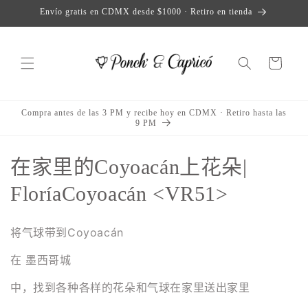
跳到内
Envío gratis en CDMX desde $1000 · Retiro en tienda
容
购
物
车
Compra antes de las 3 PM y recibe hoy en CDMX · Retiro hasta las
9 PM
收
在家里的Coyoacán上花朵|
藏
FloríaCoyoacán <VR51>
:
将气球带到Coyoacán
在
墨西哥城
中，找到各种各样的花朵和气球在家里送出家里