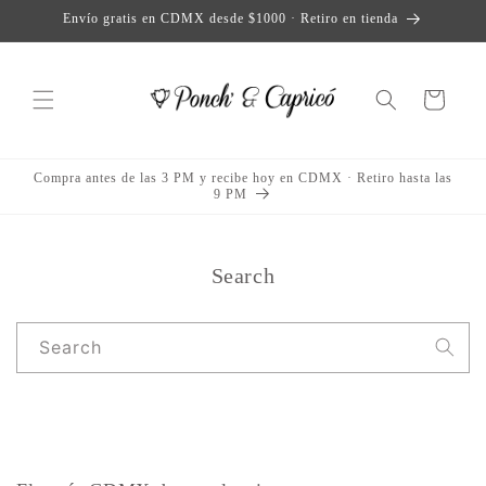
Skip to
Envío gratis en CDMX desde $1000 · Retiro en tienda
content
Cart
Compra antes de las 3 PM y recibe hoy en CDMX · Retiro hasta las
9 PM
Search
Search