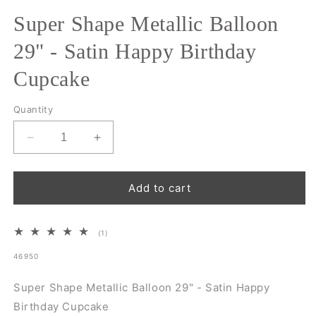
Super Shape Metallic Balloon
29" - Satin Happy Birthday
Cupcake
Quantity
Decrease
Increase
quantity
quantity
for
for
Super
Super
Add to cart
Shape
Shape
Metallic
Metallic
Balloon
Balloon
1
(1)
29&quot;
29&quot;
total
SKU:
46950
reviews
-
-
Satin
Satin
Super Shape Metallic Balloon 29" - Satin Happy
Happy
Happy
Birthday
Birthday
Birthday Cupcake